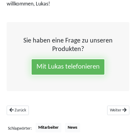
willkommen, Lukas!
Sie haben eine Frage zu unseren
Produkten?
Mit Lukas telefonieren
Vorheriger Beitrag: Werkstatt Herbst- & Winterangebote
Nächster Beitra
Zurück
Weiter
Mitarbeiter
News
Schlagwörter: