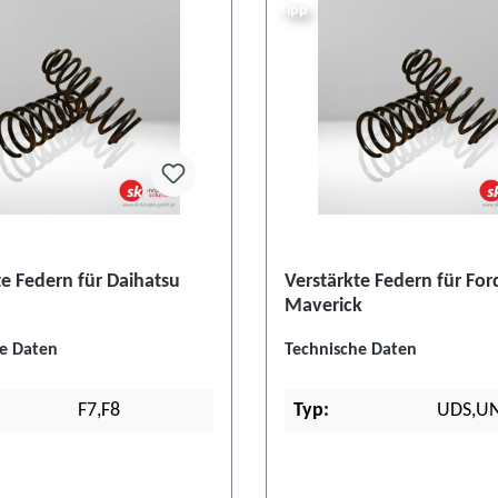
Tipp
te Federn für Daihatsu
Verstärkte Federn für For
Maverick
e Daten
Technische Daten
F7,F8
Typ:
UDS,U