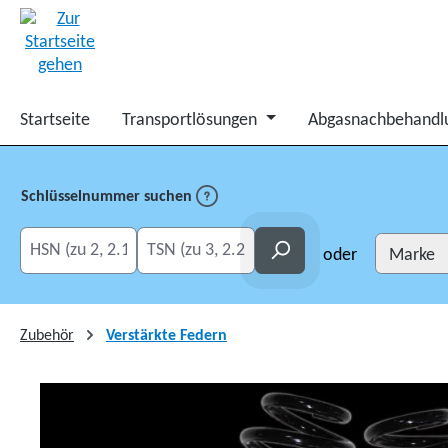
springen
Zur Hauptnavigation springen
Startseite
Transportlösungen
Abgasnachbehandl
Schlüsselnummer suchen
HSN eingeben
TSN eingeben
Suchen
oder
Zubehör
Verstärkte Federn