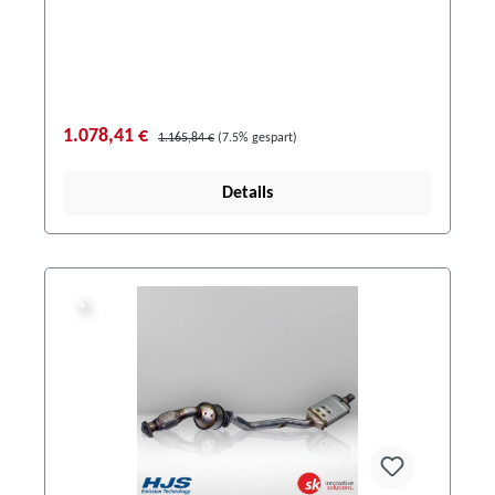
1.078,41 €
1.165,84 €
(7.5% gespart)
Details
%
%