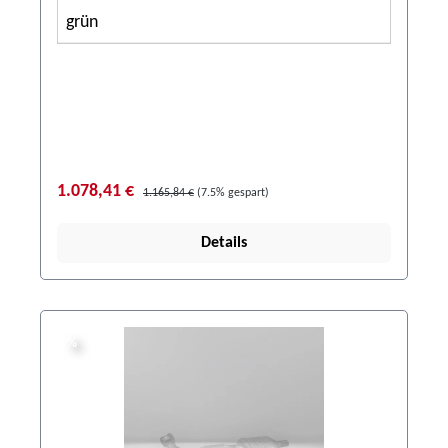
grün
1.078,41 €
1.165,84 €
(7.5% gespart)
Details
%
%