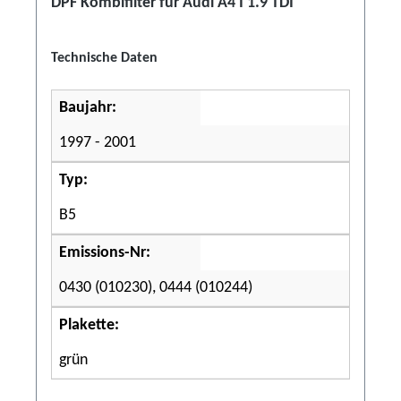
DPF Kombifilter für Audi A4 I 1.9 TDI
Technische Daten
Baujahr:
1997 - 2001
Typ:
B5
Emissions-Nr:
0430 (010230), 0444 (010244)
Plakette:
grün