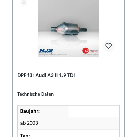
%
%
DPF für Audi A3 II 1.9 TDI
Technische Daten
Baujahr:
ab 2003
Typ: