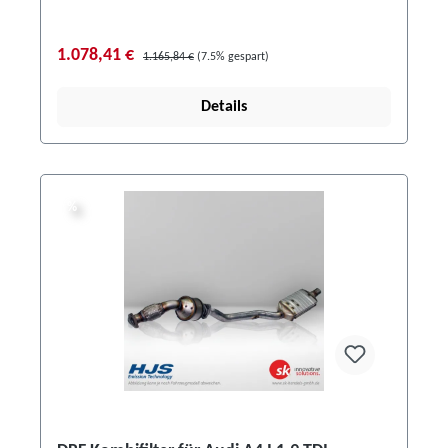
1.078,41 €
1.165,84 €
(7.5% gespart)
Details
%
%