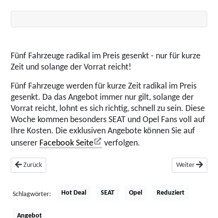
Fünf Fahrzeuge radikal im Preis gesenkt - nur für kurze
Zeit und solange der Vorrat reicht!
Fünf Fahrzeuge werden für kurze Zeit radikal im Preis
gesenkt. Da das Angebot immer nur gilt, solange der
Vorrat reicht, lohnt es sich richtig, schnell zu sein. Diese
Woche kommen besonders SEAT und Opel Fans voll auf
Ihre Kosten. Die exklusiven Angebote können Sie auf
unserer
Facebook Seite
verfolgen.
Vorheriger Beitrag: Neue Hebebühne für unsere Lackiererei
Nächster Beitra
Zurück
Weiter
Hot Deal
SEAT
Opel
Reduziert
Schlagwörter:
Angebot