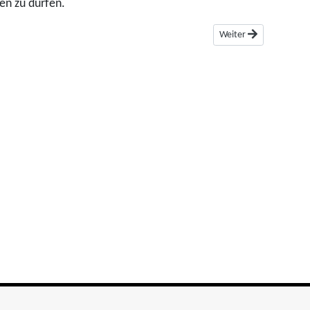
en zu dürfen.
Nächster Beitrag: Platz
Weiter