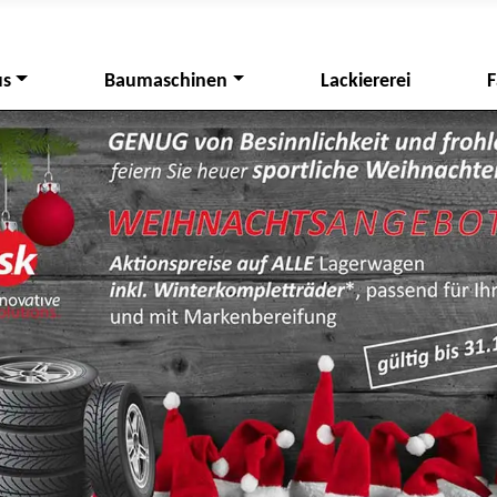
us
Baumaschinen
Lackiererei
F