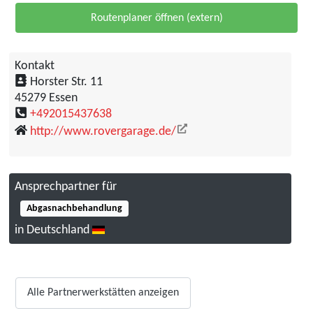
Routenplaner öffnen (extern)
Kontakt
Adresse
Horster Str. 11
45279 Essen
Telefon
+492015437638
Website
http://www.rovergarage.de/
Ansprechpartner für
Abgasnachbehandlung
in Deutschland
Alle Partnerwerkstätten anzeigen