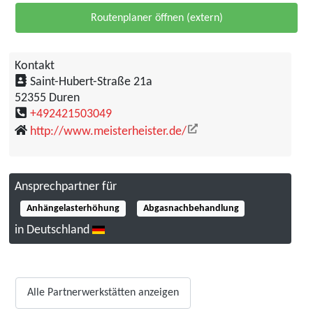
Routenplaner öffnen (extern)
Kontakt
Adresse
Saint-Hubert-Straße 21a
52355 Duren
Telefon
+492421503049
Website
http://www.meisterheister.de/
Ansprechpartner für
Anhängelasterhöhung
Abgasnachbehandlung
in Deutschland
Alle Partnerwerkstätten anzeigen