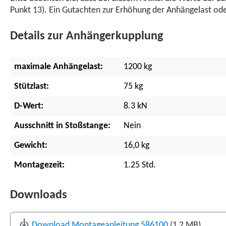
Punkt 13). Ein Gutachten zur Erhöhung der Anhängelast oder
Details zur Anhängerkupplung
maximale Anhängelast:
1200 kg
Stützlast:
75 kg
D-Wert:
8.3 kN
Ausschnitt in Stoßstange:
Nein
Gewicht:
16,0 kg
Montagezeit:
1.25 Std.
Downloads
Download Montageanleitung 586100
(1,2 MB)