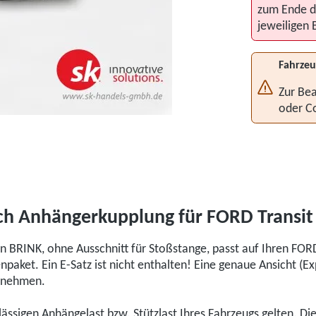
zum Ende d
jeweiligen 
Fahrzeu
Zur Bea
oder C
ch Anhängerkupplung für FORD Transit
 BRINK, ohne Ausschnitt für Stoßstange, passt auf Ihren FOR
aket. Ein E-Satz ist nicht enthalten! Eine genaue Ansicht (E
ntnehmen.
ulässigen Anhängelast bzw. Stützlast Ihres Fahrzeugs gelten. D