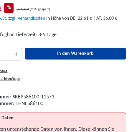
€
%
357,00 €
(25% gespart)
wSt. zzgl. Versandkosten
in Höhe von DE: 22,61 € | AT: 36,00 €
fügbar, Lieferzeit: 3-5 Tage
nzahl: Gib den gewünschten Wert ein oder be
In den Warenkorb
odukt
el hinzufügen
mmer:
SKBP586100-11573
nummer:
THNL586100
 Daten
gen untenstehende Daten von Ihnen. Diese können Sie