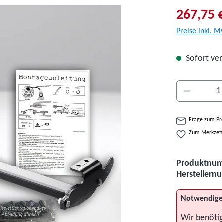
267,75 
Preise inkl. M
Sofort ver
Produkt A
Frage zum Pr
Zum Merkzett
Produktnu
Hersteller
Notwendige
Wir benöti