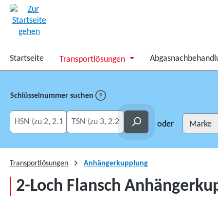
springen
Zur Hauptnavigation springen
Startseite
Abgasnachbehandl
Transportlösungen
Schlüsselnummer suchen
HSN eingeben
TSN eingeben
Suchen
oder
Transportlösungen
Anhängerkupplung
2-Loch Flansch Anhängerkup