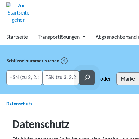
springen
Zur Hauptnavigation springen
Startseite
Transportlösungen
Abgasnachbehandl
Schlüsselnummer suchen
HSN eingeben
TSN eingeben
Suchen
oder
Datenschutz
Datenschutz