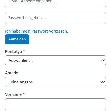
Ich habe mein Passwort vergessen.
Anmelden
Persönliche Informationen
Kontotyp
*
Anrede
Vorname
*