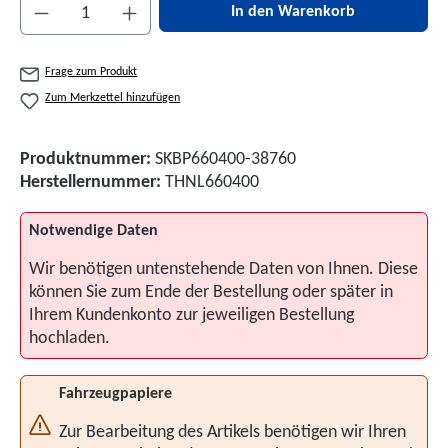
Produkt Anzahl: Gib den gewünschten Wert ein 
In den Warenkorb
Frage zum Produkt
Zum Merkzettel hinzufügen
Produktnummer:
SKBP660400-38760
Herstellernummer:
THNL660400
Notwendige Daten
Wir benötigen untenstehende Daten von Ihnen. Diese
können Sie zum Ende der Bestellung oder später in
Ihrem Kundenkonto zur jeweiligen Bestellung
hochladen.
Fahrzeugpapiere
Zur Bearbeitung des Artikels benötigen wir Ihren