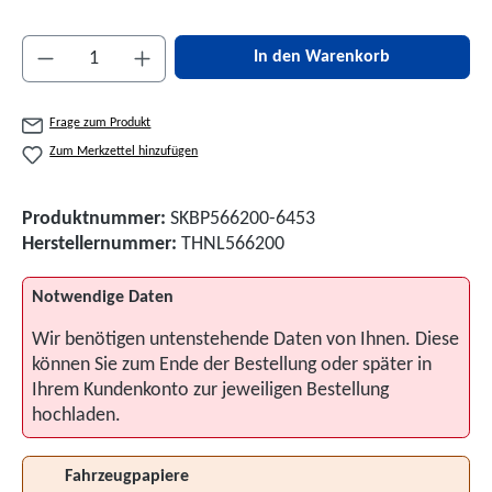
Produkt Anzahl: Gib den gewünschten Wert ein 
In den Warenkorb
Frage zum Produkt
Zum Merkzettel hinzufügen
Produktnummer:
SKBP566200-6453
Herstellernummer:
THNL566200
Notwendige Daten
Wir benötigen untenstehende Daten von Ihnen. Diese
können Sie zum Ende der Bestellung oder später in
Ihrem Kundenkonto zur jeweiligen Bestellung
hochladen.
Fahrzeugpapiere