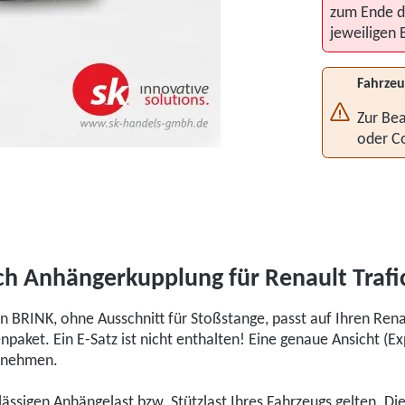
zum Ende d
jeweiligen 
Fahrzeu
Zur Bea
oder C
 Anhängerkupplung für Renault Trafic 
 BRINK, ohne Ausschnitt für Stoßstange, passt auf Ihren Rena
aket. Ein E-Satz ist nicht enthalten! Eine genaue Ansicht (E
ntnehmen.
ulässigen Anhängelast bzw. Stützlast Ihres Fahrzeugs gelten. D