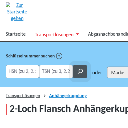
springen
Zur Hauptnavigation springen
Startseite
Abgasnachbehandl
Transportlösungen
Schlüsselnummer suchen
HSN eingeben
TSN eingeben
Suchen
oder
Transportlösungen
Anhängerkupplung
2-Loch Flansch Anhängerkuppl