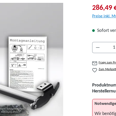
286,49 
Preise inkl. M
Sofort ver
Produkt A
Frage zum Pr
Zum Merkzett
Produktnu
Hersteller
Notwendige
Wir benöti