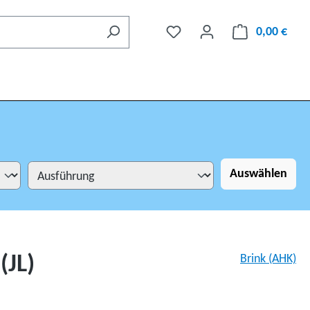
0,00 €
Auswählen
(JL)
Brink (AHK)