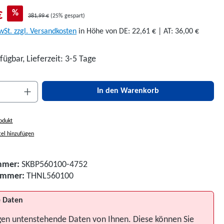
€
%
381,99 €
(25% gespart)
wSt. zzgl. Versandkosten
in Höhe von DE: 22,61 € | AT: 36,00 €
fügbar, Lieferzeit: 3-5 Tage
nzahl: Gib den gewünschten Wert ein oder be
In den Warenkorb
odukt
el hinzufügen
mmer:
SKBP560100-4752
nummer:
THNL560100
 Daten
gen untenstehende Daten von Ihnen. Diese können Sie