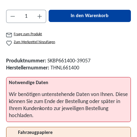
Produkt Anzahl: Gib den gewünschten Wert ein 
In den Warenkorb
Frage zum Produkt
Zum Merkzettel hinzufügen
Produktnummer:
SKBP661400-39057
Herstellernummer:
THNL661400
Notwendige Daten
Wir benötigen untenstehende Daten von Ihnen. Diese
können Sie zum Ende der Bestellung oder später in
Ihrem Kundenkonto zur jeweiligen Bestellung
hochladen.
Fahrzeugpapiere