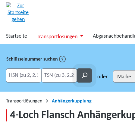
springen
Zur Hauptnavigation springen
Startseite
Abgasnachbehandl
Transportlösungen
Schlüsselnummer suchen
HSN eingeben
TSN eingeben
Suchen
oder
Transportlösungen
Anhängerkupplung
4-Loch Flansch Anhängerkupp