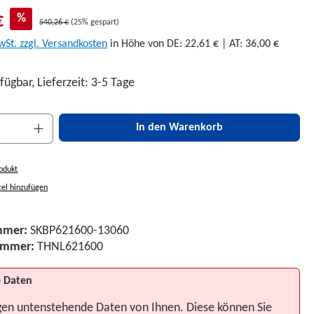
€
%
540,26 €
(25% gespart)
wSt. zzgl. Versandkosten
in Höhe von DE: 22,61 € | AT: 36,00 €
fügbar, Lieferzeit: 3-5 Tage
nzahl: Gib den gewünschten Wert ein oder be
In den Warenkorb
odukt
el hinzufügen
mmer:
SKBP621600-13060
nummer:
THNL621600
 Daten
gen untenstehende Daten von Ihnen. Diese können Sie