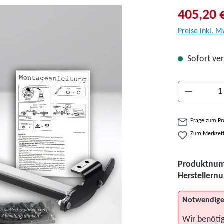
405,20 
Preise inkl. M
Sofort ver
Produkt A
Frage zum Pr
Zum Merkzett
Produktnu
Hersteller
Notwendige
Wir benöti