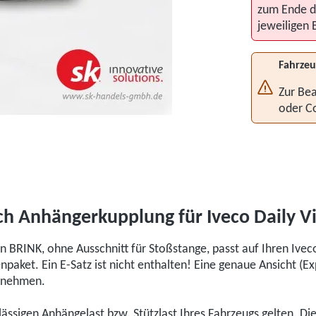
zum Ende d
jeweiligen 
Fahrzeu
Zur Bea
oder C
h Anhängerkupplung für Iveco Daily V
 BRINK, ohne Ausschnitt für Stoßstange, passt auf Ihren Ivec
aket. Ein E-Satz ist nicht enthalten! Eine genaue Ansicht (E
ntnehmen.
ulässigen Anhängelast bzw. Stützlast Ihres Fahrzeugs gelten. D