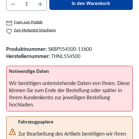
Produkt Anzahl: Gib den gewünschten Wert ein 
In den Warenkorb
Frage zum Produkt
Zum Merkzettel hinzufügen
Produktnummer:
SKBP554500-11600
Herstellernummer:
THNL554500
Notwendige Daten
Wir benötigen untenstehende Daten von Ihnen. Diese
können Sie zum Ende der Bestellung oder später in
Ihrem Kundenkonto zur jeweiligen Bestellung
hochladen.
Fahrzeugpapiere
Zur Bearbeitung des Artikels benötigen wir Ihren