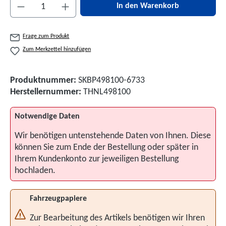
Produkt Anzahl: Gib den gewünschten Wert ein 
In den Warenkorb
Frage zum Produkt
Zum Merkzettel hinzufügen
Produktnummer:
SKBP498100-6733
Herstellernummer:
THNL498100
Notwendige Daten
Wir benötigen untenstehende Daten von Ihnen. Diese
können Sie zum Ende der Bestellung oder später in
Ihrem Kundenkonto zur jeweiligen Bestellung
hochladen.
Fahrzeugpapiere
Zur Bearbeitung des Artikels benötigen wir Ihren