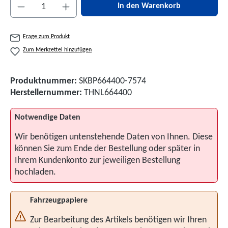
Produkt Anzahl: Gib den gewünschten Wert ein 
In den Warenkorb
Frage zum Produkt
Zum Merkzettel hinzufügen
Produktnummer:
SKBP664400-7574
Herstellernummer:
THNL664400
Notwendige Daten
Wir benötigen untenstehende Daten von Ihnen. Diese
können Sie zum Ende der Bestellung oder später in
Ihrem Kundenkonto zur jeweiligen Bestellung
hochladen.
Fahrzeugpapiere
Zur Bearbeitung des Artikels benötigen wir Ihren