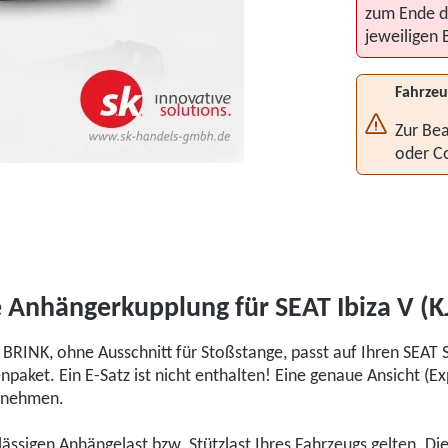
zum Ende d
jeweiligen 
Fahrzeu
Zur Bea
oder C
nhängerkupplung für SEAT Ibiza V (K
INK, ohne Ausschnitt für Stoßstange, passt auf Ihren SEAT S
aket. Ein E-Satz ist nicht enthalten! Eine genaue Ansicht (E
ntnehmen.
ulässigen Anhängelast bzw. Stützlast Ihres Fahrzeugs gelten. D