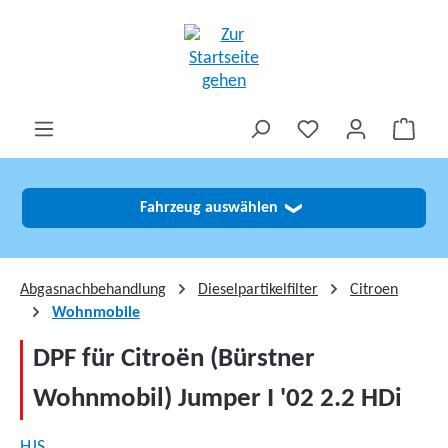
alt springen
Fahrzeug auswählen
❯
Abgasnachbehandlung
Dieselpartikelfilter
Citroen
Wohnmobile
DPF für Citroën (Bürstner
Wohnmobil) Jumper I '02 2.2 HDi
HJS