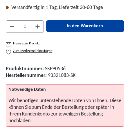
Versandfertig in 1 Tag, Lieferzeit 30-60 Tage
Produkt Anzahl: Gib den gewünschten Wert ein 
In den Warenkorb
Frage zum Produkt
Zum Merkzettel hinzufügen
Produktnummer:
SKP90536
Herstellernummer:
93321083-SK
Notwendige Daten
Wir benötigen untenstehende Daten von Ihnen. Diese
können Sie zum Ende der Bestellung oder später in
Ihrem Kundenkonto zur jeweiligen Bestellung
hochladen.