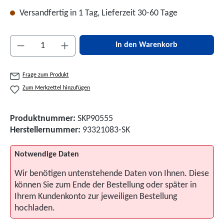
Versandfertig in 1 Tag, Lieferzeit 30-60 Tage
Produkt Anzahl: Gib den gewünschten Wert ein 
In den Warenkorb
Frage zum Produkt
Zum Merkzettel hinzufügen
Produktnummer:
SKP90555
Herstellernummer:
93321083-SK
Notwendige Daten
Wir benötigen untenstehende Daten von Ihnen. Diese
können Sie zum Ende der Bestellung oder später in
Ihrem Kundenkonto zur jeweiligen Bestellung
hochladen.