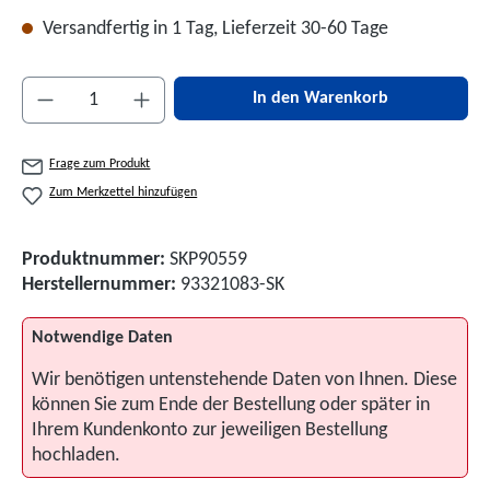
Versandfertig in 1 Tag, Lieferzeit 30-60 Tage
Produkt Anzahl: Gib den gewünschten Wert ein 
In den Warenkorb
Frage zum Produkt
Zum Merkzettel hinzufügen
Produktnummer:
SKP90559
Herstellernummer:
93321083-SK
Notwendige Daten
Wir benötigen untenstehende Daten von Ihnen. Diese
können Sie zum Ende der Bestellung oder später in
Ihrem Kundenkonto zur jeweiligen Bestellung
hochladen.