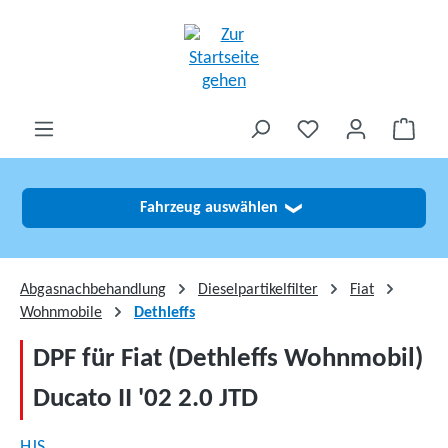
alt springen
Fahrzeug auswählen
❯
Abgasnachbehandlung
Dieselpartikelfilter
Fiat
Wohnmobile
Dethleffs
DPF für Fiat (Dethleffs Wohnmobil)
Ducato II '02 2.0 JTD
HJS