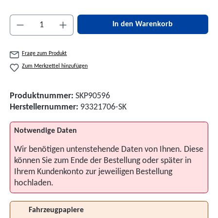
Produkt Anzahl: Gib den gewünschten Wert ein 
In den Warenkorb
Frage zum Produkt
Zum Merkzettel hinzufügen
Produktnummer:
SKP90596
Herstellernummer:
93321706-SK
Notwendige Daten
Wir benötigen untenstehende Daten von Ihnen. Diese
können Sie zum Ende der Bestellung oder später in
Ihrem Kundenkonto zur jeweiligen Bestellung
hochladen.
Fahrzeugpapiere