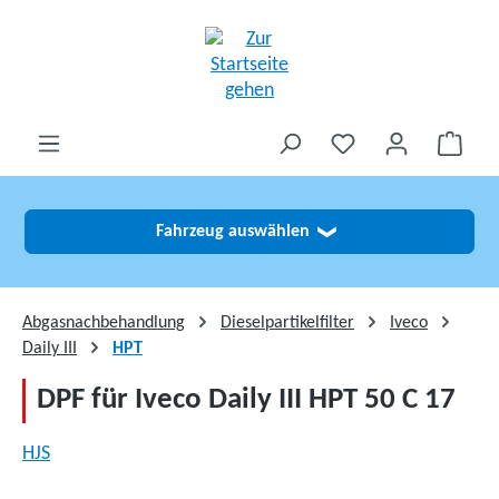
alt springen
Fahrzeug auswählen
❯
Abgasnachbehandlung
Dieselpartikelfilter
Iveco
Daily III
HPT
DPF für Iveco Daily III HPT 50 C 17
HJS