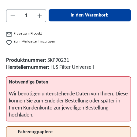
Produkt Anzahl: Gib den gewünschten Wert ein 
In den Warenkorb
Frage zum Produkt
Zum Merkzettel hinzufügen
Produktnummer:
SKP90231
Herstellernummer:
HJS Filter Universell
Notwendige Daten
Wir benötigen untenstehende Daten von Ihnen. Diese
können Sie zum Ende der Bestellung oder später in
Ihrem Kundenkonto zur jeweiligen Bestellung
hochladen.
Fahrzeugpapiere