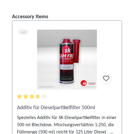
Produktgalerie überspringen
Accessory Items
Tipp
Durchschnittliche Bewertung von 3.6 von 5 Sternen
Additiv für Dieselpartikelfilter 500ml
Spezielles Additiv für SK-Dieselpartikelfilter in einer
500 ml Blechdose. Mischungsverhältnis 1:250, die
Füllmenge (500 ml) reicht für 125 Liter Diesel.