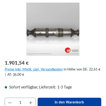
Bildergalerie überspringen
1.901,54 €
Preise inkl. MwSt. zzgl. Versandkosten
in Höhe von DE: 22,61 €
| AT: 36,00 €
Sofort verfügbar, Lieferzeit: 1-3 Tage
Produkt Anzahl: Gib den gewünschten Wert ein 
In den Warenkorb