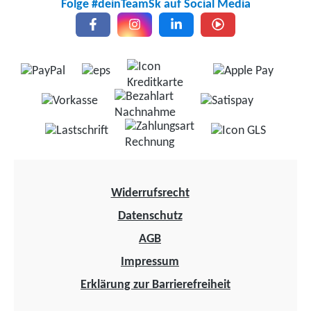
Folge #deinTeamSk auf Social Media
Auswirkungen auf Ihren Kombinachrüstfilter hat.
Weder die Funktion noch die Haltbarkeit werden
beeinträchtigt.Wir bedauern etwaige
Unannehmlichkeiten und danken für Ihr
Verständnis.Auch in unserem Bereich müssen wir
uns gelegentlich an veränderte
Rahmenbedingungen anpassen, um Ihnen stets
Produkte auf dem neuesten Stand der Technik
bieten zu können.
Widerrufsrecht
Datenschutz
AGB
Impressum
Erklärung zur Barrierefreiheit