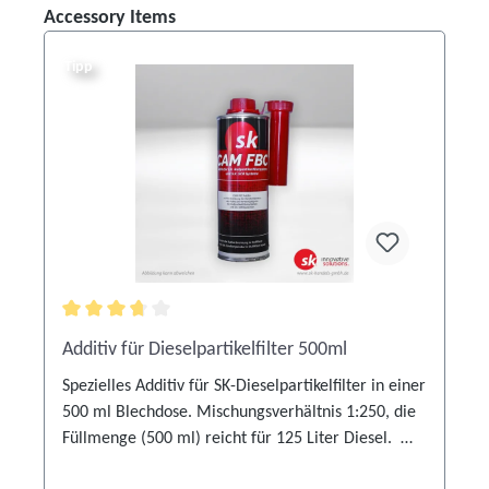
Produktgalerie überspringen
Accessory Items
Tipp
Durchschnittliche Bewertung von 3.6 von 5 Sternen
Additiv für Dieselpartikelfilter 500ml
Spezielles Additiv für SK-Dieselpartikelfilter in einer
500 ml Blechdose. Mischungsverhältnis 1:250, die
Füllmenge (500 ml) reicht für 125 Liter Diesel.
Achtung, neues Produkt!Durch den plötzlichen