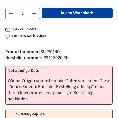
Produkt Anzahl: Gib den gewünschten Wert ein 
In den Warenkorb
Frage zum Produkt
Zum Merkzettel hinzufügen
Produktnummer:
SKP90140
Herstellernummer:
93113020-SK
Notwendige Daten
Wir benötigen untenstehende Daten von Ihnen. Diese
können Sie zum Ende der Bestellung oder später in
Ihrem Kundenkonto zur jeweiligen Bestellung
hochladen.
Fahrzeugpapiere