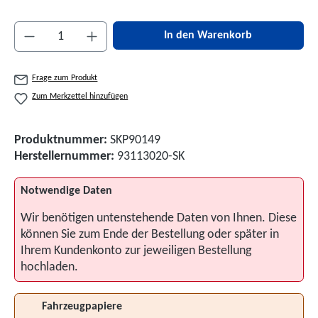
Produkt Anzahl: Gib den gewünschten Wert ein 
In den Warenkorb
Frage zum Produkt
Zum Merkzettel hinzufügen
Produktnummer:
SKP90149
Herstellernummer:
93113020-SK
Notwendige Daten
Wir benötigen untenstehende Daten von Ihnen. Diese
können Sie zum Ende der Bestellung oder später in
Ihrem Kundenkonto zur jeweiligen Bestellung
hochladen.
Fahrzeugpapiere