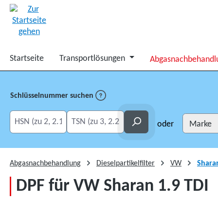
springen
Zur Hauptnavigation springen
Startseite
Transportlösungen
Abgasnachbehandl
Schlüsselnummer suchen
HSN eingeben
TSN eingeben
Suchen
oder
Abgasnachbehandlung
Dieselpartikelfilter
VW
Shara
DPF für VW Sharan 1.9 TDI