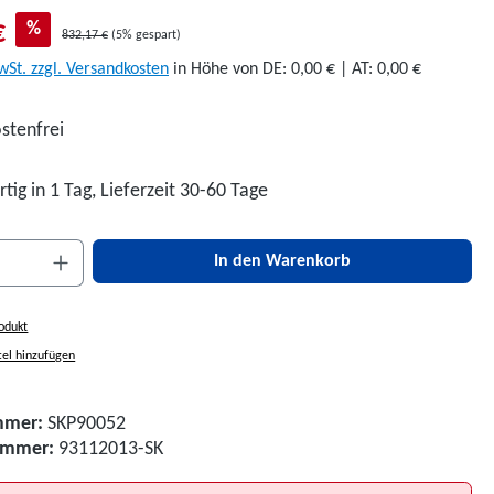
€
%
832,17 €
(5% gespart)
wSt. zzgl. Versandkosten
in Höhe von DE: 0,00 € | AT: 0,00 €
stenfrei
tig in 1 Tag, Lieferzeit 30-60 Tage
nzahl: Gib den gewünschten Wert ein oder be
In den Warenkorb
odukt
el hinzufügen
mmer:
SKP90052
nummer:
93112013-SK