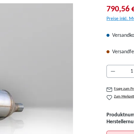
790,56 
Preise inkl. M
Versandko
Versandfer
Produkt A
Frage zum Pr
Zum Merkzett
Produktnu
Hersteller