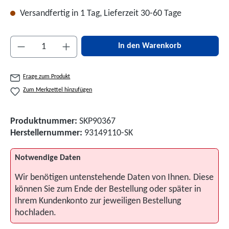
Versandfertig in 1 Tag, Lieferzeit 30-60 Tage
Produkt Anzahl: Gib den gewünschten Wert ein 
In den Warenkorb
Frage zum Produkt
Zum Merkzettel hinzufügen
Produktnummer:
SKP90367
Herstellernummer:
93149110-SK
Notwendige Daten
Wir benötigen untenstehende Daten von Ihnen. Diese
können Sie zum Ende der Bestellung oder später in
Ihrem Kundenkonto zur jeweiligen Bestellung
hochladen.