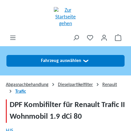
alt springen
Fahrzeug auswählen
❯
Abgasnachbehandlung
Dieselpartikelfilter
Renault
Trafic
DPF Kombifilter für Renault Trafic II
Wohnmobil 1.9 dCi 80
HJS