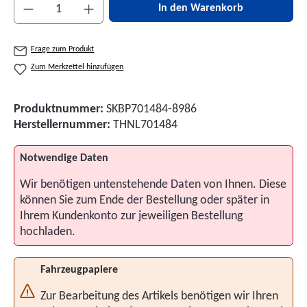
Produkt Anzahl: Gib den gewünschten Wert ein 
In den Warenkorb
Frage zum Produkt
Zum Merkzettel hinzufügen
Produktnummer:
SKBP701484-8986
Herstellernummer:
THNL701484
Notwendige Daten
Wir benötigen untenstehende Daten von Ihnen. Diese
können Sie zum Ende der Bestellung oder später in
Ihrem Kundenkonto zur jeweiligen Bestellung
hochladen.
Fahrzeugpapiere
Zur Bearbeitung des Artikels benötigen wir Ihren