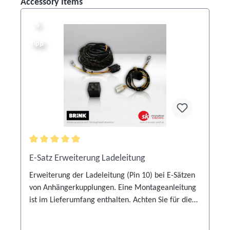
Produktgalerie überspringen
Accessory Items
%
%
Tipp
Durchschnittliche Bewertung von 5 von 5 Sternen
E-Satz Erweiterung Ladeleitung
Erweiterung der Ladeleitung (Pin 10) bei E-Sätzen
von Anhängerkupplungen. Eine Montageanleitung
ist im Lieferumfang enthalten. Achten Sie für die
korrekte Verwendung auf die Angaben des
fahrzeugspezifischen Elektroeinbausatzes.