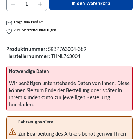
Produkt Anzahl: Gib den gewünschten Wert ein 
In den Warenkorb
Frage zum Produkt
Zum Merkzettel hinzufügen
Produktnummer:
SKBP763004-389
Herstellernummer:
THNL763004
Notwendige Daten
Wir benötigen untenstehende Daten von Ihnen. Diese
können Sie zum Ende der Bestellung oder später in
Ihrem Kundenkonto zur jeweiligen Bestellung
hochladen.
Fahrzeugpapiere
Zur Bearbeitung des Artikels benötigen wir Ihren