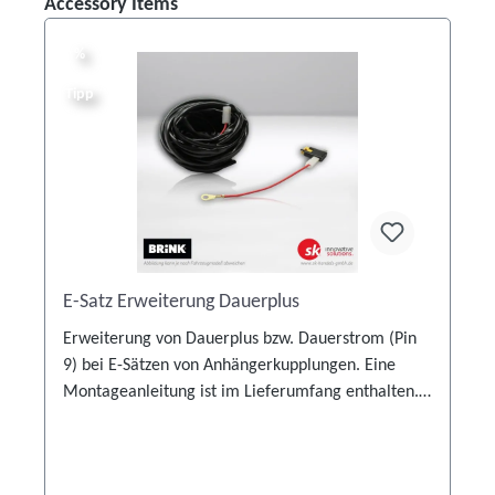
Produktgalerie überspringen
Accessory Items
%
%
Tipp
E-Satz Erweiterung Dauerplus
en
Erweiterung von Dauerplus bzw. Dauerstrom (Pin
9) bei E-Sätzen von Anhängerkupplungen. Eine
Montageanleitung ist im Lieferumfang enthalten.
Achten Sie für die korrekte Verwendung auf die
Angaben des fahrzeugspezifischen
Elektroeinbausatzes.