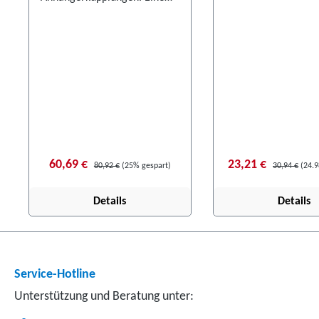
Montageanleitung is
Montageanleitung ist im
Lieferumfang enthal
Lieferumfang enthalten.
Achten Sie für die k
Achten Sie für die korrekte
Verwendung auf di
Verwendung auf die Angaben
des fahrzeugspezifi
des fahrzeugspezifischen
Elektroeinbausatzes
Elektroeinbausatzes.
60,69 €
23,21 €
80,92 €
(25% gespart)
30,94 €
(24.
Details
Details
Service-Hotline
Unterstützung und Beratung unter: