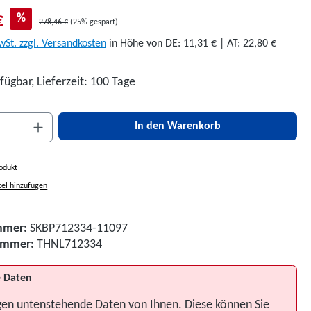
€
%
278,46 €
(25% gespart)
wSt. zzgl. Versandkosten
in Höhe von DE: 11,31 € | AT: 22,80 €
fügbar, Lieferzeit: 100 Tage
nzahl: Gib den gewünschten Wert ein oder be
In den Warenkorb
odukt
el hinzufügen
mmer:
SKBP712334-11097
nummer:
THNL712334
 Daten
gen untenstehende Daten von Ihnen. Diese können Sie