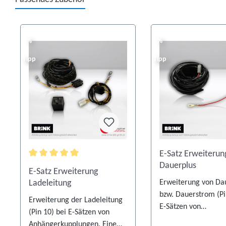
Produktgalerie überspringen
%
%
%
%
Tipp
Tipp
E-Satz Erweiterun
Durchschnittliche Bewertung von 5 von 5 Sternen
Dauerplus
E-Satz Erweiterung
Ladeleitung
Erweiterung von Da
bzw. Dauerstrom (Pi
Erweiterung der Ladeleitung
E-Sätzen von
(Pin 10) bei E-Sätzen von
Anhängerkupplungen
Anhängerkupplungen. Eine