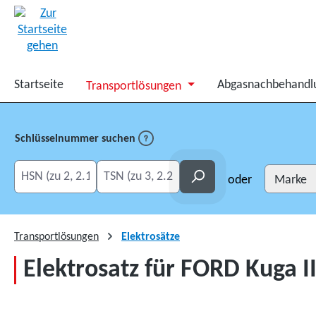
springen
Zur Hauptnavigation springen
Startseite
Abgasnachbehandl
Transportlösungen
Schlüsselnummer suchen
HSN eingeben
TSN eingeben
Suchen
oder
Transportlösungen
Elektrosätze
Elektrosatz für FORD Kuga I