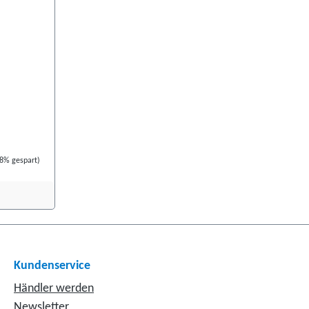
t im
ten.
orrekte
e Angaben
schen
.
98% gespart)
Kundenservice
Händler werden
Newsletter