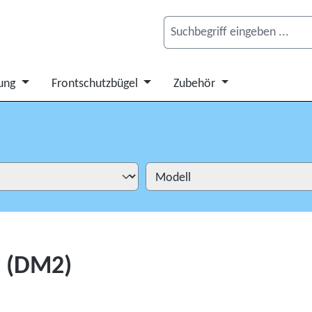
ung
Frontschutzbügel
Zubehör
I (DM2)