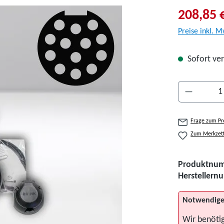
208,85 
Preise inkl. M
Sofort ver
Produkt A
Frage zum Pr
Zum Merkzett
Produktnu
Hersteller
Notwendige
Wir benöti