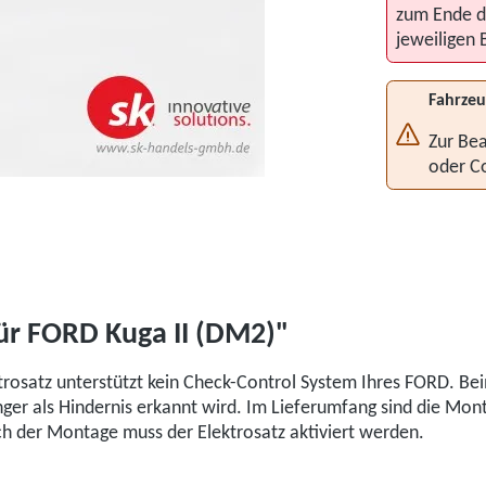
zum Ende d
jeweiligen 
Fahrzeu
Zur Bea
oder C
ür FORD Kuga II (DM2)"
ktrosatz unterstützt kein Check-Control System Ihres FORD. B
änger als Hindernis erkannt wird. Im Lieferumfang sind die Mon
ch der Montage muss der Elektrosatz aktiviert werden.