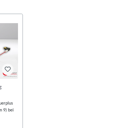
g
uerplus
n 9) bei
. Eine