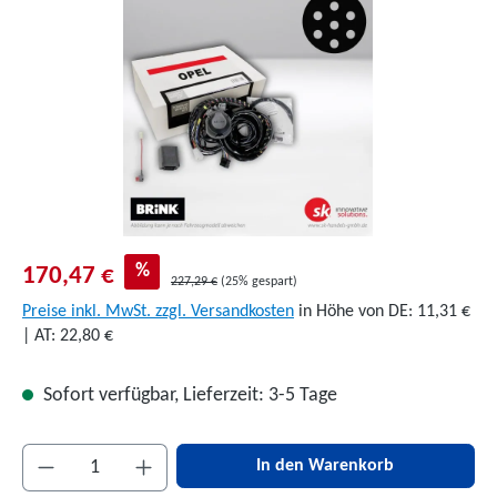
%
170,47 €
227,29 €
(25% gespart)
Preise inkl. MwSt. zzgl. Versandkosten
in Höhe von DE: 11,31 €
| AT: 22,80 €
Sofort verfügbar, Lieferzeit: 3-5 Tage
Produkt Anzahl: Gib den gewünschten Wert ein 
In den Warenkorb