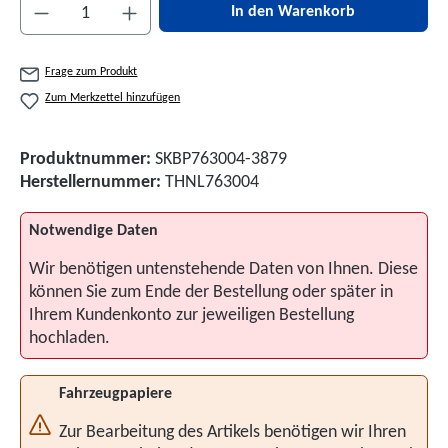
Produkt Anzahl: Gib den gewünschten Wert ein 
In den Warenkorb
Frage zum Produkt
Zum Merkzettel hinzufügen
Produktnummer:
SKBP763004-3879
Herstellernummer:
THNL763004
Notwendige Daten
Wir benötigen untenstehende Daten von Ihnen. Diese
können Sie zum Ende der Bestellung oder später in
Ihrem Kundenkonto zur jeweiligen Bestellung
hochladen.
Fahrzeugpapiere
Zur Bearbeitung des Artikels benötigen wir Ihren