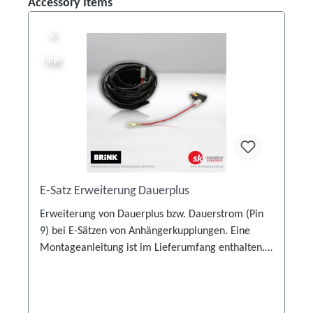
Produktgalerie überspringen
Accessory Items
%
%
Tipp
E-Satz Erweiterung Dauerplus
en
Erweiterung von Dauerplus bzw. Dauerstrom (Pin
9) bei E-Sätzen von Anhängerkupplungen. Eine
Montageanleitung ist im Lieferumfang enthalten.
Achten Sie für die korrekte Verwendung auf die
Angaben des fahrzeugspezifischen
Elektroeinbausatzes.