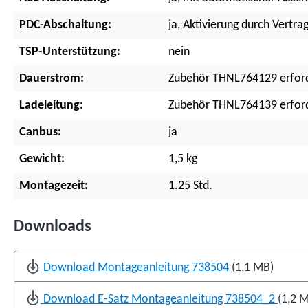
PDC-Abschaltung:
ja, Aktivierung durch Vertr
TSP-Unterstützung:
nein
Dauerstrom:
Zubehör THNL764129 erford
Ladeleitung:
Zubehör THNL764139 erford
Canbus:
ja
Gewicht:
1,5 kg
Montagezeit:
1.25 Std.
Downloads
Download Montageanleitung 738504
(1,1 MB)
Download E-Satz Montageanleitung 738504_2
(1,2 