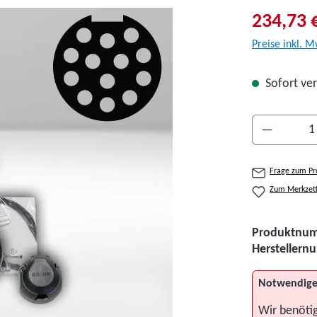
234,73 
Preise inkl. M
Sofort ver
Produkt A
Frage zum Pr
Zum Merkzett
Produktnu
Hersteller
Notwendige
Wir benöti