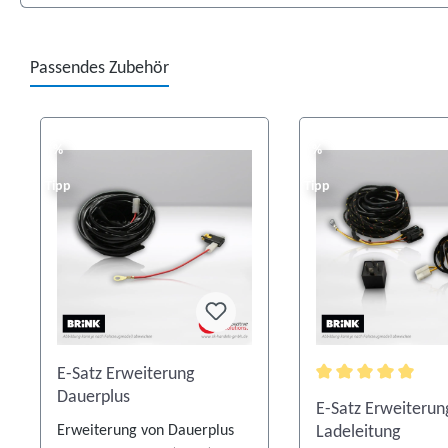
Passendes Zubehör
Produktgalerie überspringen
%
%
%
%
Tipp
Tipp
E-Satz Erweiterung
Durchschnittliche
Dauerplus
E-Satz Erweiterun
Erweiterung von Dauerplus
Ladeleitung