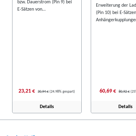
bzw. Dauerstrom (Pin 9) bei
Erweiterung der Lad
E-Sätzen von
(Pin 10) bei E-Sätze
Anhängerkupplungen. Eine
Anhängerkupplungen
Montageanleitung ist im
Montageanleitung is
Lieferumfang enthalten.
Lieferumfang enthal
Achten Sie für die korrekte
Achten Sie für die k
Verwendung auf die Angaben
Verwendung auf di
des fahrzeugspezifischen
des fahrzeugspezifi
Elektroeinbausatzes.
Elektroeinbausatzes
23,21 €
60,69 €
30,94 €
(24.98% gespart)
80,92 €
(25
Details
Details