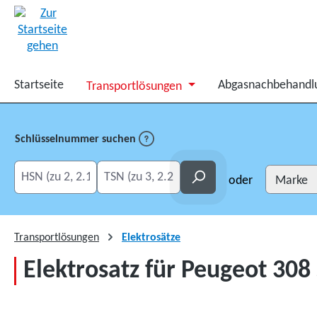
springen
Zur Hauptnavigation springen
Startseite
Abgasnachbehandl
Transportlösungen
Schlüsselnummer suchen
HSN eingeben
TSN eingeben
Suchen
oder
Transportlösungen
Elektrosätze
Elektrosatz für Peugeot 308