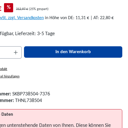
€
%
312,97 €
(25% gespart)
wSt. zzgl. Versandkosten
in Höhe von DE: 11,31 € | AT: 22,80 €
fügbar, Lieferzeit: 3-5 Tage
nzahl: Gib den gewünschten Wert ein oder be
In den Warenkorb
odukt
el hinzufügen
mmer:
SKBP738504-7376
nummer:
THNL738504
 Daten
gen untenstehende Daten von Ihnen. Diese können Sie