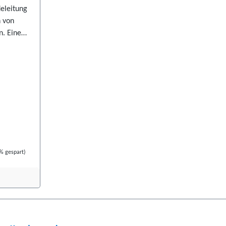
eleitung
n von
. Eine
t im
ten.
orrekte
e Angaben
schen
.
% gespart)