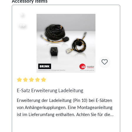
Produktgalerie überspringen
Accessory Items
%
%
Tipp
Durchschnittliche Bewertung von 5 von 5 Sternen
E-Satz Erweiterung Ladeleitung
Erweiterung der Ladeleitung (Pin 10) bei E-Sätzen
von Anhängerkupplungen. Eine Montageanleitung
ist im Lieferumfang enthalten. Achten Sie für die
korrekte Verwendung auf die Angaben des
fahrzeugspezifischen Elektroeinbausatzes.