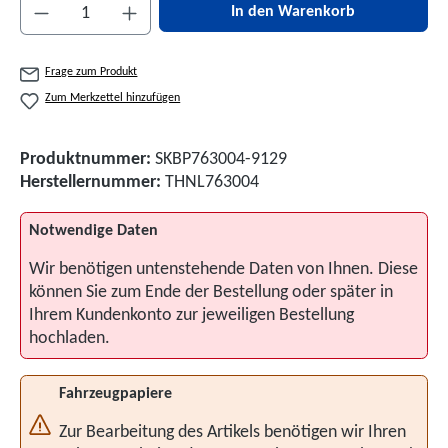
Produkt Anzahl: Gib den gewünschten Wert ein 
In den Warenkorb
Frage zum Produkt
Zum Merkzettel hinzufügen
Produktnummer:
SKBP763004-9129
Herstellernummer:
THNL763004
Notwendige Daten
Wir benötigen untenstehende Daten von Ihnen. Diese
können Sie zum Ende der Bestellung oder später in
Ihrem Kundenkonto zur jeweiligen Bestellung
hochladen.
Fahrzeugpapiere
Zur Bearbeitung des Artikels benötigen wir Ihren