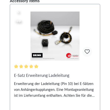
Produktgalerie überspringen
Accessory Items
%
%
Tipp
Durchschnittliche Bewertung von 5 von 5 Sternen
E-Satz Erweiterung Ladeleitung
Erweiterung der Ladeleitung (Pin 10) bei E-Sätzen
von Anhängerkupplungen. Eine Montageanleitung
ist im Lieferumfang enthalten. Achten Sie für die
korrekte Verwendung auf die Angaben des
fahrzeugspezifischen Elektroeinbausatzes.