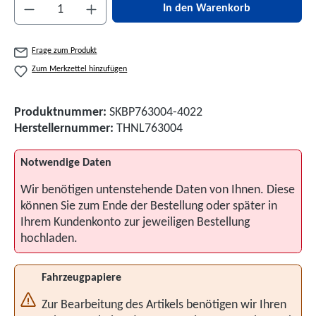
Produkt Anzahl: Gib den gewünschten Wert ein 
In den Warenkorb
Frage zum Produkt
Zum Merkzettel hinzufügen
Produktnummer:
SKBP763004-4022
Herstellernummer:
THNL763004
Notwendige Daten
Wir benötigen untenstehende Daten von Ihnen. Diese
können Sie zum Ende der Bestellung oder später in
Ihrem Kundenkonto zur jeweiligen Bestellung
hochladen.
Fahrzeugpapiere
Zur Bearbeitung des Artikels benötigen wir Ihren