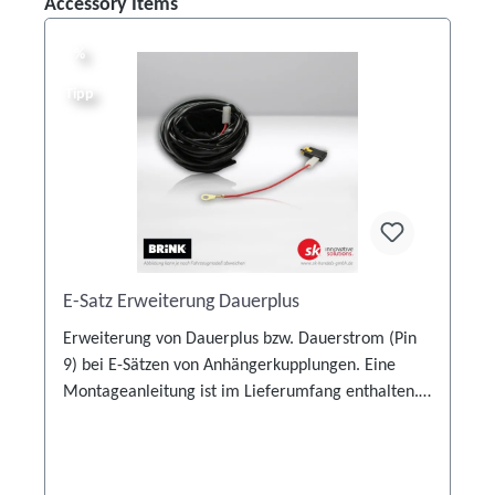
Produktgalerie überspringen
Accessory Items
%
%
Tipp
E-Satz Erweiterung Dauerplus
en
Erweiterung von Dauerplus bzw. Dauerstrom (Pin
9) bei E-Sätzen von Anhängerkupplungen. Eine
Montageanleitung ist im Lieferumfang enthalten.
Achten Sie für die korrekte Verwendung auf die
Angaben des fahrzeugspezifischen
Elektroeinbausatzes.