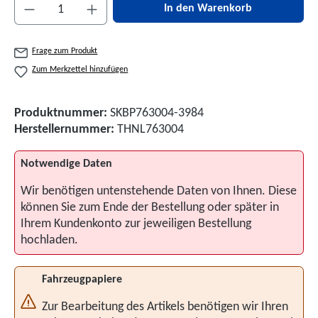
Produkt Anzahl: Gib den gewünschten Wert ein 
In den Warenkorb
Frage zum Produkt
Zum Merkzettel hinzufügen
Produktnummer:
SKBP763004-3984
Herstellernummer:
THNL763004
Notwendige Daten
Wir benötigen untenstehende Daten von Ihnen. Diese
können Sie zum Ende der Bestellung oder später in
Ihrem Kundenkonto zur jeweiligen Bestellung
hochladen.
Fahrzeugpapiere
Zur Bearbeitung des Artikels benötigen wir Ihren