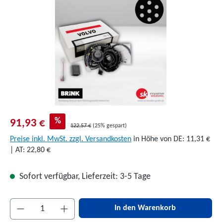
%
91,93 €
122,57 €
(25% gespart)
Preise inkl. MwSt. zzgl. Versandkosten
in Höhe von DE: 11,31 €
| AT: 22,80 €
Sofort verfügbar, Lieferzeit: 3-5 Tage
Produkt Anzahl: Gib den gewünschten Wert ein 
In den Warenkorb