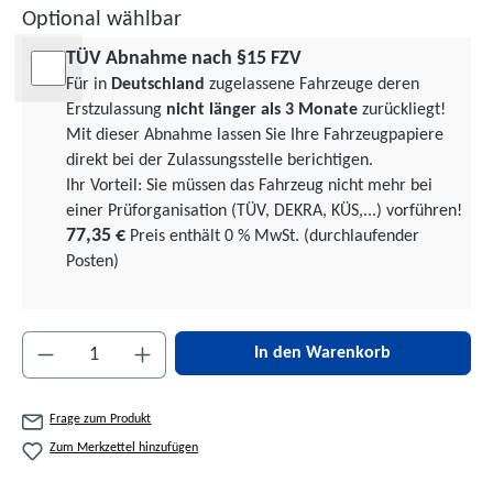
Optional wählbar
TÜV Abnahme nach §15 FZV
Für in
Deutschland
zugelassene Fahrzeuge deren
Erstzulassung
nicht länger als 3 Monate
zurückliegt!
Mit dieser Abnahme lassen Sie Ihre Fahrzeugpapiere
direkt bei der Zulassungsstelle berichtigen.
Ihr Vorteil: Sie müssen das Fahrzeug nicht mehr bei
einer Prüforgani­sation (TÜV, DEKRA, KÜS,...) vorführen!
77,35 €
Preis enthält 0 % MwSt. (durchlaufender
Posten)
Produkt Anzahl: Gib den gewünschten Wert ein 
In den Warenkorb
Frage zum Produkt
Zum Merkzettel hinzufügen