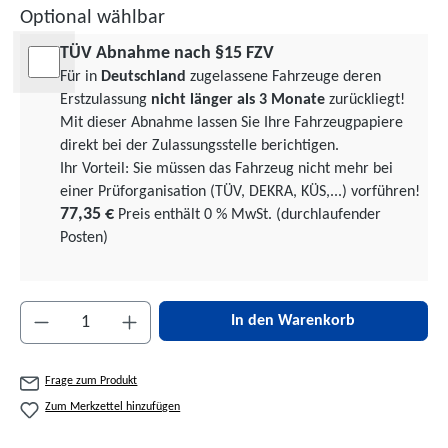
Optional wählbar
TÜV Abnahme nach §15 FZV
Für in
Deutschland
zugelassene Fahrzeuge deren
Erstzulassung
nicht länger als 3 Monate
zurückliegt!
Mit dieser Abnahme lassen Sie Ihre Fahrzeugpapiere
direkt bei der Zulassungsstelle berichtigen.
Ihr Vorteil: Sie müssen das Fahrzeug nicht mehr bei
einer Prüforgani­sation (TÜV, DEKRA, KÜS,...) vorführen!
77,35 €
Preis enthält 0 % MwSt. (durchlaufender
Posten)
Produkt Anzahl: Gib den gewünschten Wert ein 
In den Warenkorb
Frage zum Produkt
Zum Merkzettel hinzufügen