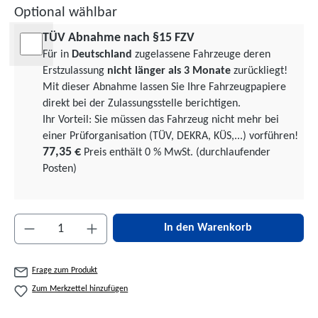
Optional wählbar
TÜV Abnahme nach §15 FZV
Für in
Deutschland
zugelassene Fahrzeuge deren
Erstzulassung
nicht länger als 3 Monate
zurückliegt!
Mit dieser Abnahme lassen Sie Ihre Fahrzeugpapiere
direkt bei der Zulassungsstelle berichtigen.
Ihr Vorteil: Sie müssen das Fahrzeug nicht mehr bei
einer Prüforgani­sation (TÜV, DEKRA, KÜS,...) vorführen!
77,35 €
Preis enthält 0 % MwSt. (durchlaufender
Posten)
Produkt Anzahl: Gib den gewünschten Wert ein 
In den Warenkorb
Frage zum Produkt
Zum Merkzettel hinzufügen