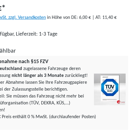
€*
wSt. zzgl. Versandkosten
in Höhe von DE: 6,00 € | AT: 11,40 €
fügbar, Lieferzeit: 1-3 Tage
ählbar
bnahme nach §15 FZV
eutschland
zugelassene Fahrzeuge deren
assung
nicht länger als 3 Monate
zurückliegt!
ser Abnahme lassen Sie Ihre Fahrzeugpapiere
ei der Zulassungsstelle berichtigen.
teil: Sie müssen das Fahrzeug nicht mehr bei
üforgani­sation (TÜV, DEKRA, KÜS,...)
en!
€
Preis enthält 0 % MwSt. (durchlaufender Posten)