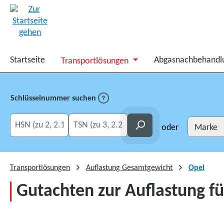
springen
Zur Hauptnavigation springen
Startseite
Abgasnachbehandl
Transportlösungen
Schlüsselnummer suchen
HSN eingeben
TSN eingeben
Suchen
oder
Transportlösungen
Auflastung Gesamtgewicht
Opel
Gutachten zur Auflastung fü