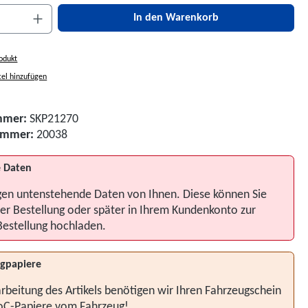
nzahl: Gib den gewünschten Wert ein oder be
In den Warenkorb
odukt
el hinzufügen
mmer:
SKP21270
nummer:
20038
 Daten
gen untenstehende Daten von Ihnen. Diese können Sie
er Bestellung oder später in Ihrem Kundenkonto zur
Bestellung hochladen.
gpapiere
rbeitung des Artikels benötigen wir Ihren Fahrzeugschein
oC-Papiere vom Fahrzeug!