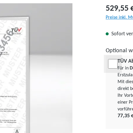
529,55 
Preise inkl. M
Sofort ver
Optional w
TÜV A
Für in
D
Erstzul
Mit die
direkt b
Ihr Vor
einer Pr
vorführ
77,35 