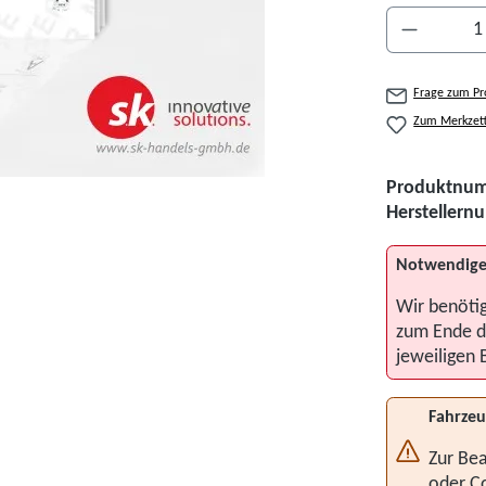
Produkt A
Frage zum Pr
Zum Merkzett
Produktnu
Hersteller
Notwendige
Wir benöti
zum Ende d
jeweiligen 
Fahrzeu
Zur Bea
oder C