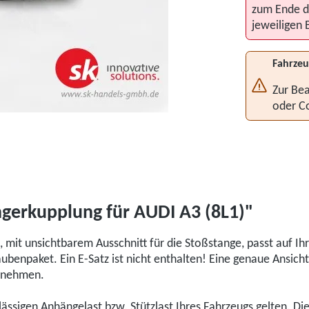
zum Ende d
jeweiligen 
Fahrzeu
Zur Bea
oder C
gerkupplung für AUDI A3 (8L1)"
mit unsichtbarem Ausschnitt für die Stoßstange, passt auf I
benpaket. Ein E-Satz ist nicht enthalten! Eine genaue Ansich
ntnehmen.
ulässigen Anhängelast bzw. Stützlast Ihres Fahrzeugs gelten. D