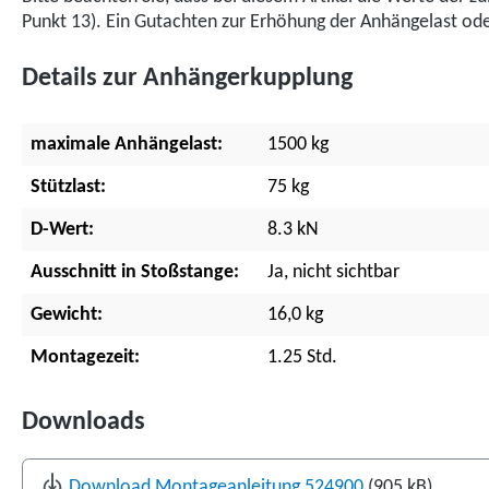
Punkt 13). Ein Gutachten zur Erhöhung der Anhängelast oder
Details zur Anhängerkupplung
maximale Anhängelast:
1500 kg
Stützlast:
75 kg
D-Wert:
8.3 kN
Ausschnitt in Stoßstange:
Ja, nicht sichtbar
Gewicht:
16,0 kg
Montagezeit:
1.25 Std.
Downloads
Download Montageanleitung 524900
(905 kB)