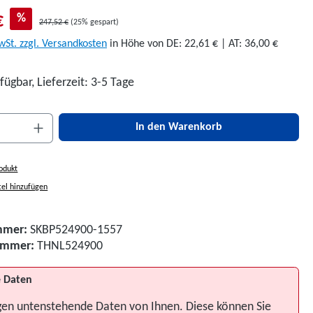
€
%
247,52 €
(25% gespart)
wSt. zzgl. Versandkosten
in Höhe von DE: 22,61 € | AT: 36,00 €
fügbar, Lieferzeit: 3-5 Tage
nzahl: Gib den gewünschten Wert ein oder be
In den Warenkorb
odukt
el hinzufügen
mmer:
SKBP524900-1557
nummer:
THNL524900
 Daten
gen untenstehende Daten von Ihnen. Diese können Sie