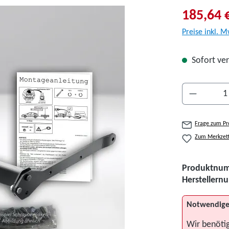
185,64 
Preise inkl. M
Sofort ver
Produkt A
Frage zum Pr
Zum Merkzett
Produktnu
Hersteller
Notwendige
Wir benöti