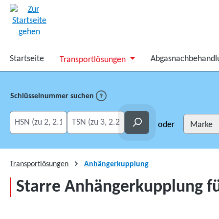
springen
Zur Hauptnavigation springen
Startseite
Abgasnachbehandl
Transportlösungen
Schlüsselnummer suchen
HSN eingeben
TSN eingeben
Suchen
oder
Transportlösungen
Anhängerkupplung
Starre Anhängerkupplung fü