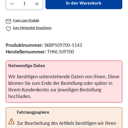
Produkt Anzahl: Gib den gewünschten Wert ein 
In den Warenkorb
Frage zum Produkt
Zum Merkzettel hinzufügen
Produktnummer:
SKBP509700-5143
Herstellernummer:
THNL509700
Notwendige Daten
Wir benötigen untenstehende Daten von Ihnen. Diese
können Sie zum Ende der Bestellung oder später in
Ihrem Kundenkonto zur jeweiligen Bestellung
hochladen.
Fahrzeugpapiere
Zur Bearbeitung des Artikels benötigen wir Ihren