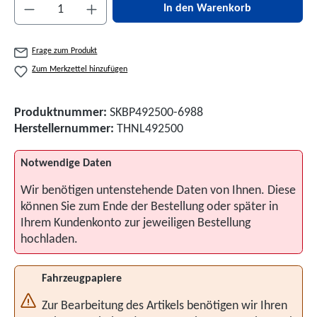
Produkt Anzahl: Gib den gewünschten Wert ein 
In den Warenkorb
Frage zum Produkt
Zum Merkzettel hinzufügen
Produktnummer:
SKBP492500-6988
Herstellernummer:
THNL492500
Notwendige Daten
Wir benötigen untenstehende Daten von Ihnen. Diese
können Sie zum Ende der Bestellung oder später in
Ihrem Kundenkonto zur jeweiligen Bestellung
hochladen.
Fahrzeugpapiere
Zur Bearbeitung des Artikels benötigen wir Ihren