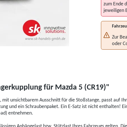
zum Ende d
jeweiligen 
Fahrzeu
Zur Bea
oder C
gerkupplung für Mazda 5 (CR19)"
 mit unsichtbarem Ausschnitt für die Stoßstange, passt auf 
ng und ein Schraubenpaket. Ein E-Satz ist nicht enthalten! E
load) entnehmen.
ulässigen Anhängelast bzw. Stützlast Ihres Fahrzeugs gelten. D