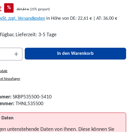
€
%
304,64 €
(25% gespart)
wSt. zzgl. Versandkosten
in Höhe von DE: 22,61 € | AT: 36,00 €
fügbar, Lieferzeit: 3-5 Tage
nzahl: Gib den gewünschten Wert ein oder be
In den Warenkorb
odukt
el hinzufügen
mmer:
SKBP535500-5410
nummer:
THNL535500
 Daten
gen untenstehende Daten von Ihnen. Diese können Sie