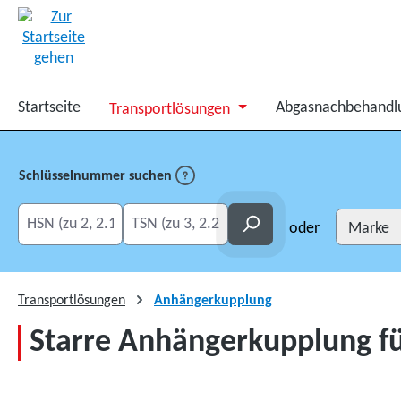
springen
Zur Hauptnavigation springen
Startseite
Abgasnachbehandl
Transportlösungen
Schlüsselnummer suchen
HSN eingeben
TSN eingeben
Suchen
oder
Transportlösungen
Anhängerkupplung
Starre Anhängerkupplung f