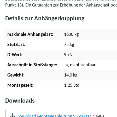
Punkt 13). Ein Gutachten zur Erhöhung der Anhängelast oder
Details zur Anhängerkupplung
maximale Anhängelast:
1600 kg
Stützlast:
75 kg
D-Wert:
9 kN
Ausschnitt in Stoßstange:
Ja, nicht sichtbar
Gewicht:
14,0 kg
Montagezeit:
1.25 Std.
Downloads
Download Montageanleitung 535500
(1,1 MB)