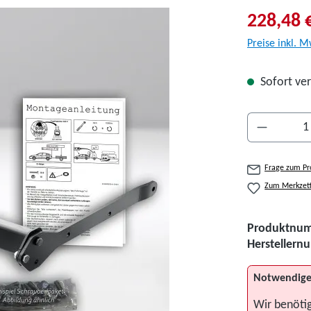
228,48 
Preise inkl. M
Sofort ver
Produkt A
Frage zum Pr
Zum Merkzett
Produktnu
Hersteller
Notwendige
Wir benöti