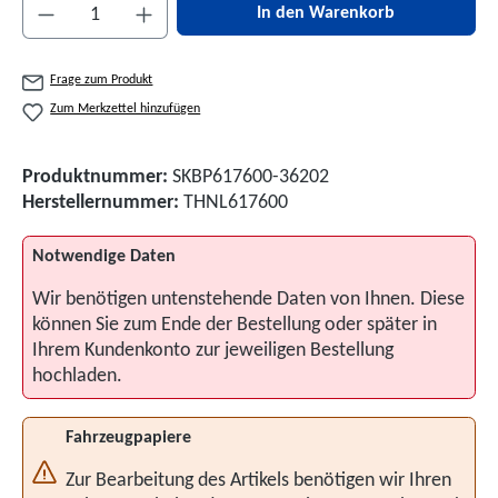
Produkt Anzahl: Gib den gewünschten Wert ein 
In den Warenkorb
Frage zum Produkt
Zum Merkzettel hinzufügen
Produktnummer:
SKBP617600-36202
Herstellernummer:
THNL617600
Notwendige Daten
Wir benötigen untenstehende Daten von Ihnen. Diese
können Sie zum Ende der Bestellung oder später in
Ihrem Kundenkonto zur jeweiligen Bestellung
hochladen.
Fahrzeugpapiere
Zur Bearbeitung des Artikels benötigen wir Ihren