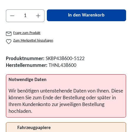
Produkt Anzahl: Gib den gewünschten Wert ein 
In den Warenkorb
Frage zum Produkt
Zum Merkzettel hinzufügen
Produktnummer:
SKBP438600-5122
Herstellernummer:
THNL438600
Notwendige Daten
Wir benötigen untenstehende Daten von Ihnen. Diese
können Sie zum Ende der Bestellung oder später in
Ihrem Kundenkonto zur jeweiligen Bestellung
hochladen.
Fahrzeugpapiere